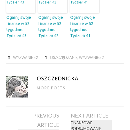
Ogarnij swoje
Ogarnij swoje
Ogarnij swoje
finanse w 52
finanse w 52
finanse w 52
tygodnie.
tygodnie.
tygodnie.
Tydzień 43
Tydzień 42
Tydzień 41
WYZWANIE 52
OSZCZĘDZANIE
,
WYZWANIE 52
OSZCZĘDNICKA
MORE POSTS
Post
PREVIOUS
NEXT ARTICLE
navigation
FINANSOWE
ARTICLE
PODSUMOWANIE