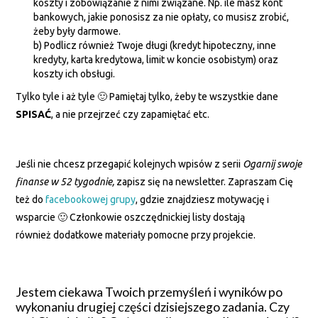
koszty i zobowiązanie z nimi związane. Np. ile masz kont
bankowych, jakie ponosisz za nie opłaty, co musisz zrobić,
żeby były darmowe.
b) Podlicz również Twoje długi (kredyt hipoteczny, inne
kredyty, karta kredytowa, limit w koncie osobistym) oraz
koszty ich obsługi.
Tylko tyle i aż tyle 🙂 Pamiętaj tylko, żeby te wszystkie dane
SPISAĆ
, a nie przejrzeć czy zapamiętać etc.
Jeśli nie chcesz przegapić kolejnych wpisów z serii
Ogarnij swoje
finanse w 52 tygodnie,
zapisz się na newsletter. Zapraszam Cię
też do
facebookowej grupy
, gdzie znajdziesz motywację i
wsparcie 🙂 Członkowie oszczędnickiej listy dostają
również dodatkowe materiały pomocne przy projekcie.
Jestem ciekawa Twoich przemyśleń i wyników po
wykonaniu drugiej części dzisiejszego zadania. Czy