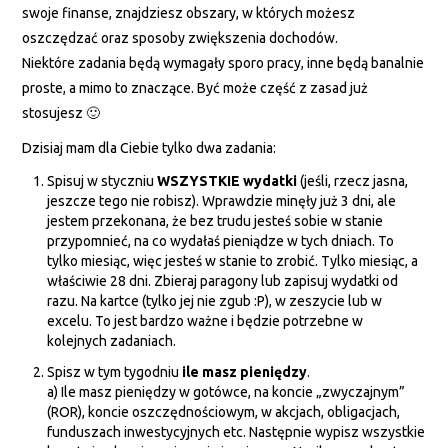
swoje finanse, znajdziesz obszary, w których możesz
oszczędzać oraz sposoby zwiększenia dochodów.
Niektóre zadania będą wymagały sporo pracy, inne będą banalnie
proste, a mimo to znaczące. Być może część z zasad już
stosujesz 🙂
Dzisiaj mam dla Ciebie tylko dwa zadania:
Spisuj w styczniu
WSZYSTKIE wydatki
(jeśli, rzecz jasna,
jeszcze tego nie robisz). Wprawdzie minęły już 3 dni, ale
jestem przekonana, że bez trudu jesteś sobie w stanie
przypomnieć, na co wydałaś pieniądze w tych dniach. To
tylko miesiąc, więc jesteś w stanie to zrobić. Tylko miesiąc, a
właściwie 28 dni. Zbieraj paragony lub zapisuj wydatki od
razu. Na kartce (tylko jej nie zgub :P), w zeszycie lub w
excelu. To jest bardzo ważne i będzie potrzebne w
kolejnych zadaniach.
Spisz w tym tygodniu
ile masz pieniędzy
.
a) Ile masz pieniędzy w gotówce, na koncie „zwyczajnym”
(ROR), koncie oszczędnościowym, w akcjach, obligacjach,
funduszach inwestycyjnych etc. Następnie wypisz wszystkie