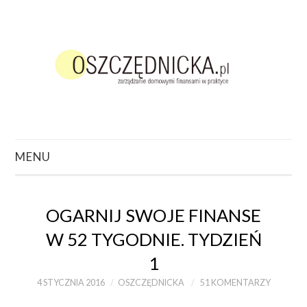
MENU
ZACZNIJ TUTAJ
OGARNIJ SWOJE FINANSE
O CZYM CHCESZ
W 52 TYGODNIE. TYDZIEŃ
POCZYTAĆ?
1
4 STYCZNIA 2016
OSZCZĘDNICKA
51 KOMENTARZY
PODCAST