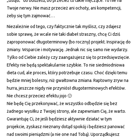
„usiąść” do budżetu, bo przecież to takie męczące. To nie na
Twoje nerwy. Nie masz przecież ani ochoty, ani kompetencji,
żeby się tym zajmować…
Niezależnie od tego, czy faktycznie tak myślisz, czy zdajesz
sobie sprawę, że wcale nie taki diabeł straszny, chcę Ci dziś
zaproponować długoterminowy (bo roczny) projekt. Inspirację do
zmiany. Wsparcie i motywację. Jednak nic się samo nie wydarzy.
Tylko od Ciebie zależy czy zaangażujesz się to przedsięwzięcie.
Efekty nie będą spektakularnie szybkie. To nie siedmiodniowa
dieta cud, ale proces, który potrzebuje czasu. Choć dzięki temu
będzie mniej bolesny, niż gwałtowna zmiana. Raptowny zryw na
hurra, jeszcze nigdy nie przyniósł długoterminowych efektów.
Nie chcesz przecież efektu jojo 🙂
Nie będę Cię przekonywać, że wszystko odbędzie się bez
żadnego wysiłku z Twojej strony, ale zapewniam Cię, że warto.
Gwarantuję Ci, że jeśli będziesz aktywnie działać w tym
projekcie, zyskasz nieznany dotąd spokój i będziesz panować
nad swoimi pieniądzmi (a nie one nad Tobą). Uporządkujesz